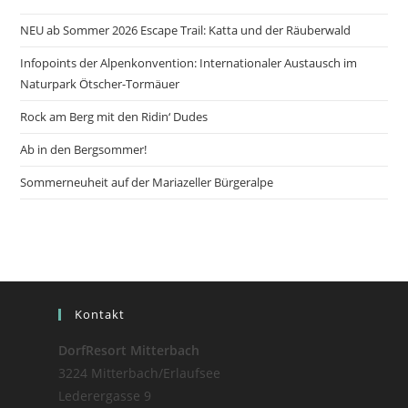
NEU ab Sommer 2026 Escape Trail: Katta und der Räuberwald
Infopoints der Alpenkonvention: Internationaler Austausch im
Naturpark Ötscher-Tormäuer
Rock am Berg mit den Ridin‘ Dudes
Ab in den Bergsommer!
Sommerneuheit auf der Mariazeller Bürgeralpe
Kontakt
DorfResort Mitterbach
3224 Mitterbach/Erlaufsee
Lederergasse 9