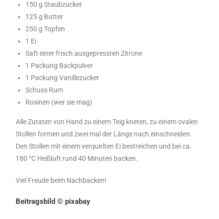
150 g Staubzucker
125 g Butter
250 g Topfen
1 Ei
Saft einer frisch ausgepressten Zitrone
1 Packung Backpulver
1 Packung Vanillezucker
Schuss Rum
Rosinen (wer sie mag)
Alle Zutaten von Hand zu einem Teig kneten, zu einem ovalen
Stollen formen und zwei mal der Länge nach einschneiden.
Den Stollen mit einem verquirlten Ei bestreichen und bei ca.
180 °C Heißluft rund 40 Minuten backen.
Viel Freude beim Nachbacken!
Beitragsbild © pixabay